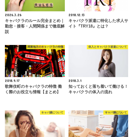
2026.3.26
2018.12.13
キャバクラのルール完全まとめ｜
キャバクラ派遣に特化した求人サ
勤怠・接客・人間関係まで徹底解
イト『TRY18』とは？
説
関東地方のキャバクラの特徴
体入とキャバクラ派遣について
2018.9.17
2018.3.1
歌舞伎町のキャバクラの特徴 働
知っておくと落ち着いて働ける！
く際のお役立ち情報【まとめ】
キャバクラの体入の流れ
キャバ嬢について
キャバ嬢について