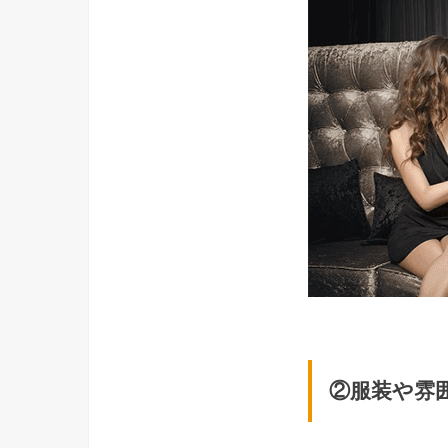
②服装や雰