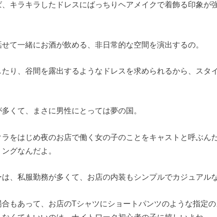
ば、キラキラしたドレスにばっちりヘアメイクで着飾る印象が
話せて一緒にお酒が飲める、非日常的な空間を演出するの。
したり、谷間を露出するようなドレスを求められるから、スタ
が多くて、まさに男性にとっては夢の国。
クラをはじめ夜のお店で働く女の子のことをキャストと呼ぶん
ミングなんだよ。
ーは、私服勤務が多くて、お店の内装もシンプルでカジュアル
場合もあって、お店のTシャツにショートパンツのような指定の
しなくてもいいのは、ナイトワーク初心者の子に嬉しいよね。