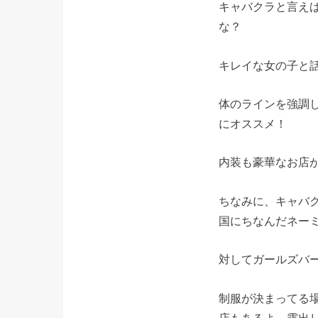
キャバクラと言え
な？
キレイな女の子と
体のラインを強調
にオススメ！
内装も豪華なお店
ちなみに、キャバ
国にちなんだネー
対してガールズバ
制服が決まってる
店もあるよ。露出