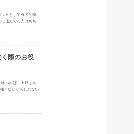
ポットとして有名な横
こに住んでる人はもち
…
働く際のお役
に比べれば、上野はあ
が強くないかもしれない