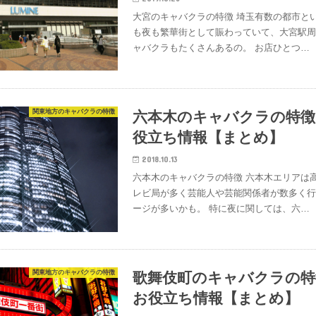
大宮のキャバクラの特徴 埼玉有数の都市と
も夜も繁華街として賑わっていて、大宮駅
ャバクラもたくさんあるの。 お店ひとつ…
関東地方のキャバクラの特徴
六本木のキャバクラの特徴
役立ち情報【まとめ】
2018.10.13
六本木のキャバクラの特徴 六本木エリアは
レビ局が多く芸能人や芸能関係者が数多く
ージが多いかも。 特に夜に関しては、六…
関東地方のキャバクラの特徴
歌舞伎町のキャバクラの特
お役立ち情報【まとめ】