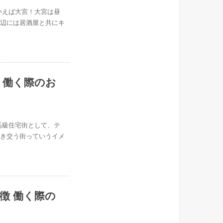
いえば大宮！大宮は昼
周辺には居酒屋と共にキ
 働く際のお
高級住宅街として、テ
行き交う街っていうイメ
徴 働く際の