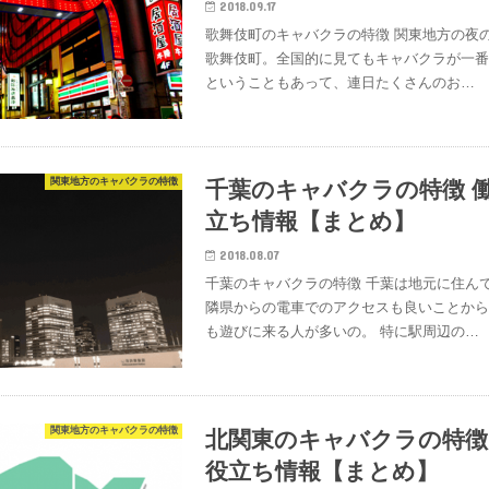
2018.09.17
歌舞伎町のキャバクラの特徴 関東地方の夜
歌舞伎町。全国的に見てもキャバクラが一
ということもあって、連日たくさんのお…
関東地方のキャバクラの特徴
千葉のキャバクラの特徴 
立ち情報【まとめ】
2018.08.07
千葉のキャバクラの特徴 千葉は地元に住ん
隣県からの電車でのアクセスも良いことか
も遊びに来る人が多いの。 特に駅周辺の…
関東地方のキャバクラの特徴
北関東のキャバクラの特徴
役立ち情報【まとめ】