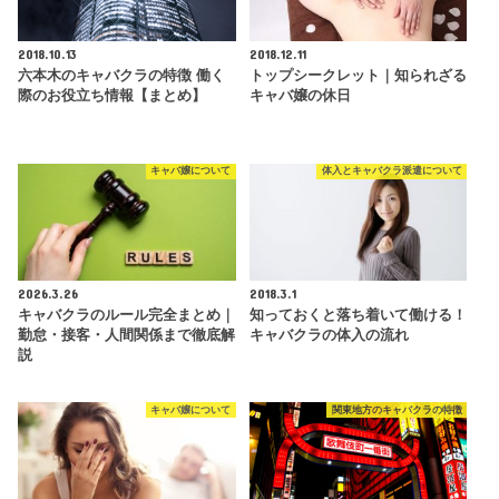
2018.10.13
2018.12.11
六本木のキャバクラの特徴 働く
トップシークレット｜知られざる
際のお役立ち情報【まとめ】
キャバ嬢の休日
キャバ嬢について
体入とキャバクラ派遣について
2026.3.26
2018.3.1
キャバクラのルール完全まとめ｜
知っておくと落ち着いて働ける！
勤怠・接客・人間関係まで徹底解
キャバクラの体入の流れ
説
キャバ嬢について
関東地方のキャバクラの特徴