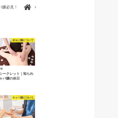
バ嬢必見！
キャバ嬢について
11
シークレット｜知られ
ャバ嬢の休日
キャバ嬢について