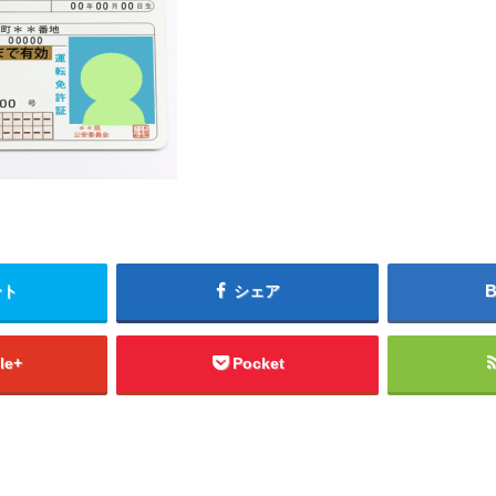
ート
シェア
le+
Pocket