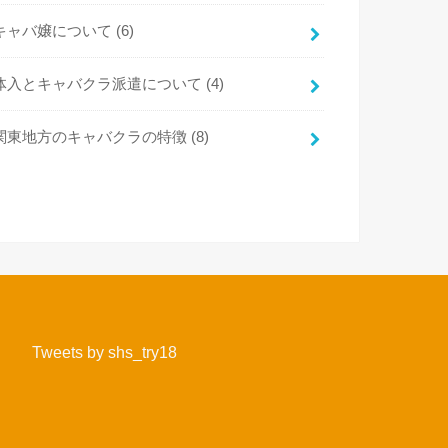
キャバ嬢について
(6)
体入とキャバクラ派遣について
(4)
関東地方のキャバクラの特徴
(8)
Tweets by shs_try18