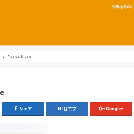
関東地方の
！
e2-certificate
te
シェア
はてブ
Google+