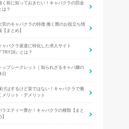
働く前に知っておきたい！キャバクラの罰金
とは？
大宮のキャバクラの特徴 働く際のお役立ち情
報【まとめ】
キャバクラ派遣に特化した求人サイト
『TRY18』とは？
トップシークレット｜知られざるキャバ嬢の
休日
稼げはするけど楽ではない！キャバクラで働
くメリット・デメリット
バラエティー豊か！キャバクラの種類【まと
め】