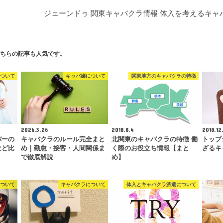
ジェーンドゥ 関東キャバクラ情報 体入を考えるキャ
ちらの記事も人気です。
ついて
キャバ嬢について
関東地方のキャバクラの特徴
2026.3.26
2018.8.4
2018.12.
バーの
キャバクラのルール完全まと
北関東のキャバクラの特徴 働
トップ
など比
め｜勤怠・接客・人間関係ま
く際のお役立ち情報【まと
ざるキ
で徹底解説
め】
ついて
キャバクラについて
体入とキャバクラ派遣について