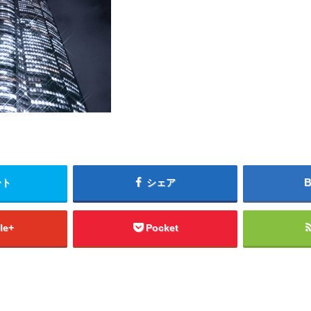
ート
シェア
le+
Pocket