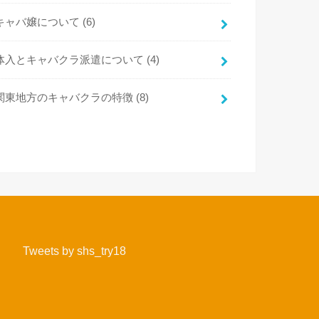
キャバ嬢について
(6)
体入とキャバクラ派遣について
(4)
関東地方のキャバクラの特徴
(8)
Tweets by shs_try18