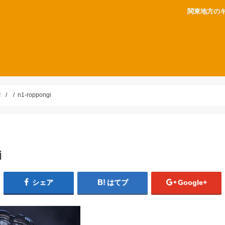
関東地方の
！
n1-roppongi
i
シェア
はてブ
Google+