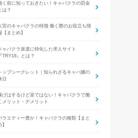
働く前に知っておきたい！キャバクラの罰金
とは？
大宮のキャバクラの特徴 働く際のお役立ち情
報【まとめ】
キャバクラ派遣に特化した求人サイト
『TRY18』とは？
トップシークレット｜知られざるキャバ嬢の
休日
稼げはするけど楽ではない！キャバクラで働
くメリット・デメリット
バラエティー豊か！キャバクラの種類【まと
め】