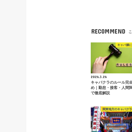
RECOMMEND
こ
キャバ嬢に
2026.3.26
キャバクラのルール完
め｜勤怠・接客・人間
で徹底解説
関東地方のキャバクラ