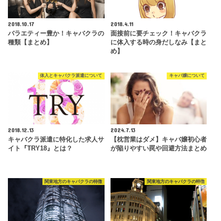
2018.10.17
2018.4.11
バラエティー豊か！キャバクラの
面接前に要チェック！キャバクラ
種類【まとめ】
に体入する時の身だしなみ【まと
め】
体入とキャバクラ派遣について
キャバ嬢について
2018.12.13
2024.7.13
キャバクラ派遣に特化した求人サ
【枕営業はダメ】キャバ嬢初心者
イト『TRY18』とは？
が陥りやすい罠や回避方法まとめ
関東地方のキャバクラの特徴
関東地方のキャバクラの特徴