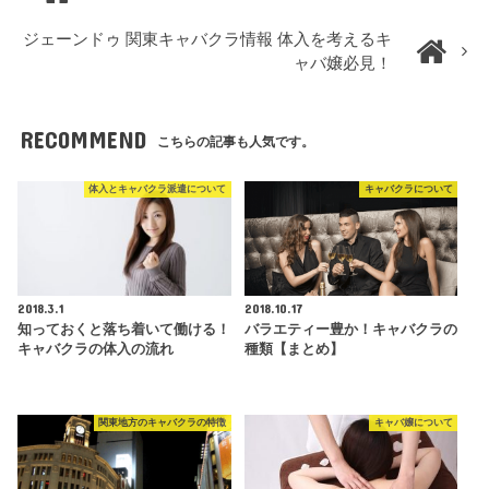
ジェーンドゥ 関東キャバクラ情報 体入を考えるキ
ャバ嬢必見！
RECOMMEND
こちらの記事も人気です。
体入とキャバクラ派遣について
キャバクラについて
2018.3.1
2018.10.17
知っておくと落ち着いて働ける！
バラエティー豊か！キャバクラの
キャバクラの体入の流れ
種類【まとめ】
関東地方のキャバクラの特徴
キャバ嬢について