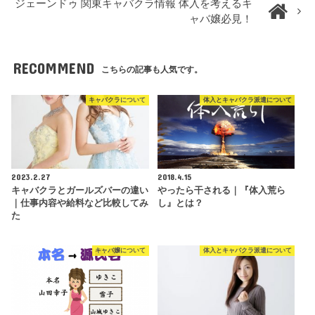
ジェーンドゥ 関東キャバクラ情報 体入を考えるキ
ャバ嬢必見！
RECOMMEND
こちらの記事も人気です。
キャバクラについて
体入とキャバクラ派遣について
2023.2.27
2018.4.15
キャバクラとガールズバーの違い
やったら干される｜『体入荒ら
｜仕事内容や給料など比較してみ
し』とは？
た
キャバ嬢について
体入とキャバクラ派遣について